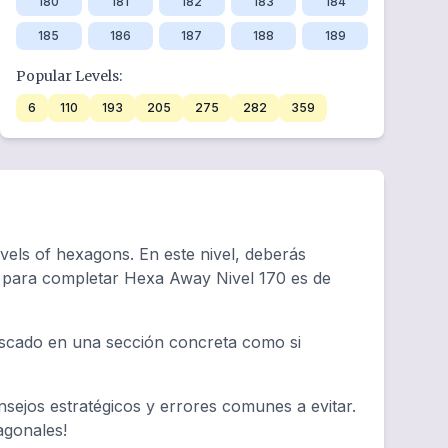
180
181
182
183
184
185
186
187
188
189
Popular Levels:
6
110
193
205
275
282
359
vels of hexagons. En este nivel, deberás
io para completar Hexa Away Nivel 170 es de
tascado en una sección concreta como si
sejos estratégicos y errores comunes a evitar.
agonales!