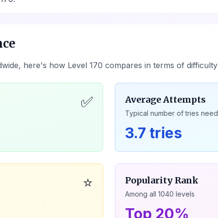
nce
dwide, here's how Level
170
compares in terms of difficult
✅
Average Attempts
Typical number of tries nee
3.7 tries
⭐
Popularity Rank
Among all
1040
levels
Top 20%