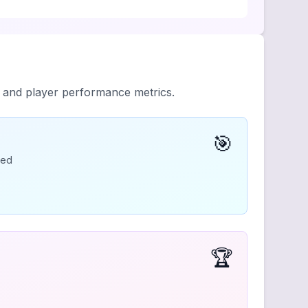
y and player performance metrics.
🎯
ded
🏆