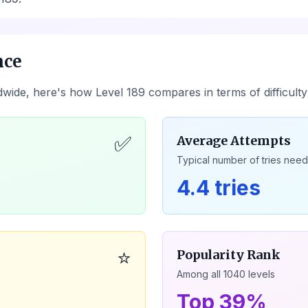
nce
dwide, here's how Level
189
compares in terms of difficult
✅
Average Attempts
Typical number of tries nee
4.4 tries
⭐
Popularity Rank
Among all
1040
levels
Top 39%