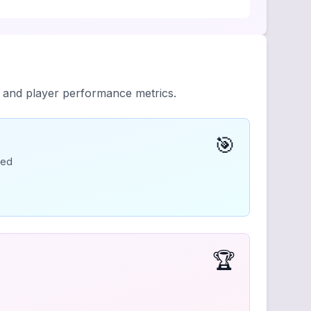
y and player performance metrics.
🎯
ded
🏆