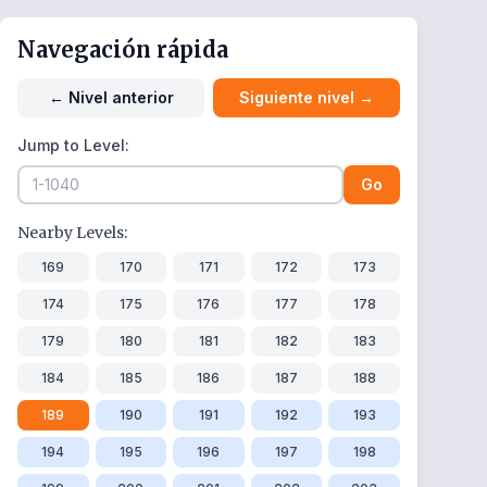
Navegación rápida
←
Nivel anterior
Siguiente nivel
→
Jump to Level:
Go
Nearby Levels:
169
170
171
172
173
174
175
176
177
178
179
180
181
182
183
184
185
186
187
188
189
190
191
192
193
194
195
196
197
198