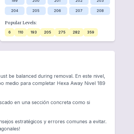
199
200
201
202
203
204
205
206
207
208
Popular Levels:
6
110
193
205
275
282
359
st be balanced during removal. En este nivel,
empo medio para completar Hexa Away Nivel 189
tascado en una sección concreta como si
sejos estratégicos y errores comunes a evitar.
agonales!