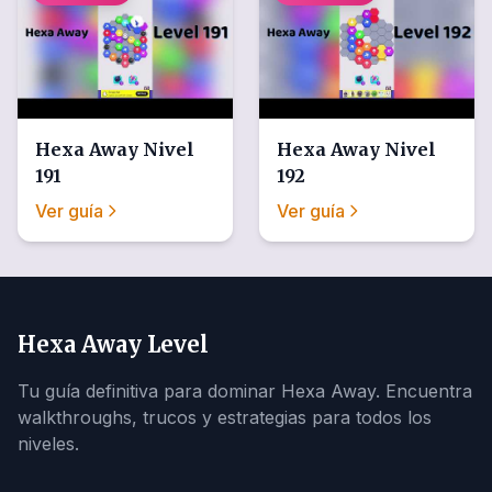
Hexa Away
Nivel
Hexa Away
Nivel
191
192
Ver guía
Ver guía
Hexa Away Level
Tu guía definitiva para dominar Hexa Away. Encuentra
walkthroughs, trucos y estrategias para todos los
niveles.