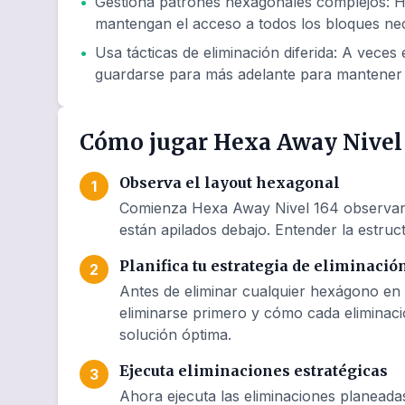
•
Gestiona patrones hexagonales complejos
:
H
mantengan el acceso a todos los bloques nec
•
Usa tácticas de eliminación diferida
:
A veces e
guardarse para más adelante para mantener 
Cómo jugar Hexa Away Nivel
Observa el layout hexagonal
1
Comienza Hexa Away Nivel 164 observando
están apilados debajo. Entender la estruct
Planifica tu estrategia de eliminació
2
Antes de eliminar cualquier hexágono en 
eliminarse primero y cómo cada eliminaci
solución óptima.
Ejecuta eliminaciones estratégicas
3
Ahora ejecuta las eliminaciones planeada