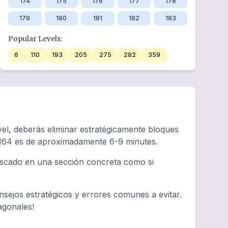
174
175
176
177
178
179
180
181
182
183
Popular Levels:
6
110
193
205
275
282
359
el, deberás eliminar estratégicamente bloques
 164 es de aproximadamente 6-9 minutes.
tascado en una sección concreta como si
sejos estratégicos y errores comunes a evitar.
agonales!