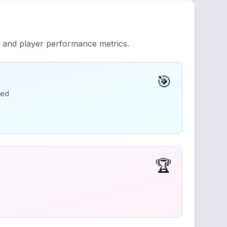
y and player performance metrics.
🎯
ded
🏆