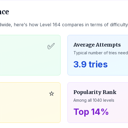
nce
dwide, here's how Level
164
compares in terms of difficult
✅
Average Attempts
Typical number of tries nee
3.9 tries
⭐
Popularity Rank
Among all
1040
levels
Top 14%