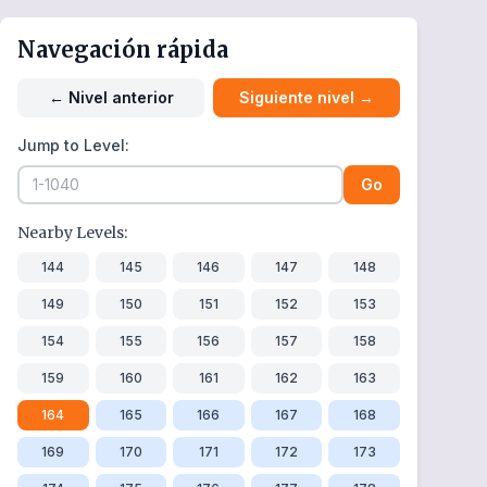
Navegación rápida
←
Nivel anterior
Siguiente nivel
→
Jump to Level:
Go
Nearby Levels:
144
145
146
147
148
149
150
151
152
153
154
155
156
157
158
159
160
161
162
163
164
165
166
167
168
169
170
171
172
173