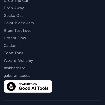
Drop The Cat
Drop Away
Gecko Out
Color Block Jam
Brain Test Level
Hotpot Flow
Catdom
Toon Tone
Wizard Alchemy
taskbarhero
gakuran codes