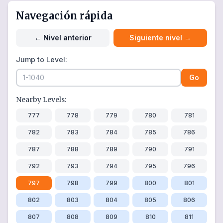
Navegación rápida
←
Nivel anterior
Siguiente nivel
→
Jump to Level:
Go
Nearby Levels:
777
778
779
780
781
782
783
784
785
786
787
788
789
790
791
792
793
794
795
796
797
798
799
800
801
802
803
804
805
806
807
808
809
810
811