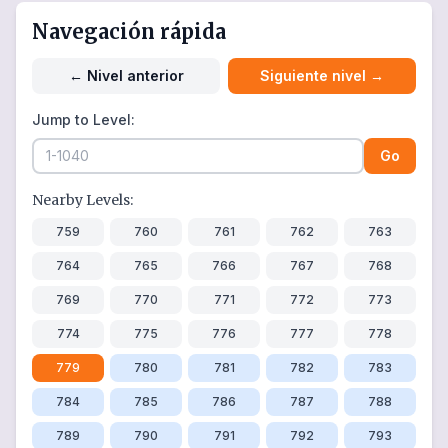
Navegación rápida
←
Nivel anterior
Siguiente nivel
→
Jump to Level:
Go
Nearby Levels:
759
760
761
762
763
764
765
766
767
768
769
770
771
772
773
774
775
776
777
778
779
780
781
782
783
784
785
786
787
788
789
790
791
792
793