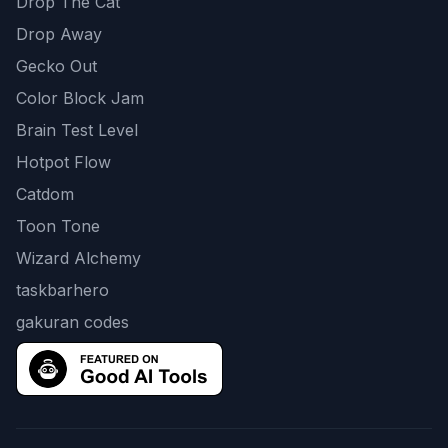
Drop The Cat
Drop Away
Gecko Out
Color Block Jam
Brain Test Level
Hotpot Flow
Catdom
Toon Tone
Wizard Alchemy
taskbarhero
gakuran codes