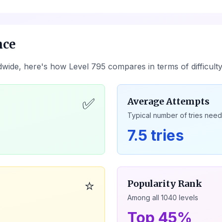
nce
dwide, here's how Level
795
compares in terms of difficult
✅
Average Attempts
Typical number of tries nee
7.5 tries
⭐
Popularity Rank
Among all
1040
levels
Top 45%