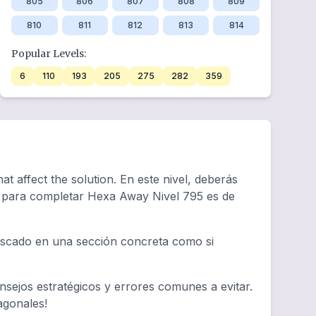
805
806
807
808
809
810
811
812
813
814
Popular Levels:
6
110
193
205
275
282
359
t affect the solution. En este nivel, deberás
io para completar Hexa Away Nivel 795 es de
tascado en una sección concreta como si
sejos estratégicos y errores comunes a evitar.
agonales!