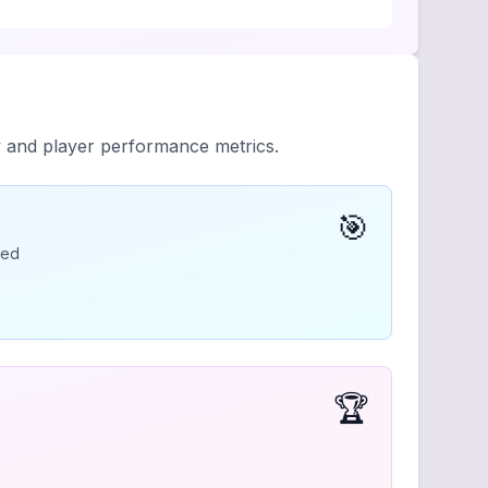
y and player performance metrics.
🎯
ded
🏆