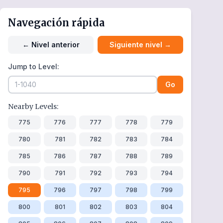
Navegación rápida
←
Nivel anterior
Siguiente nivel
→
Jump to Level:
Go
Nearby Levels:
775
776
777
778
779
780
781
782
783
784
785
786
787
788
789
790
791
792
793
794
795
796
797
798
799
800
801
802
803
804