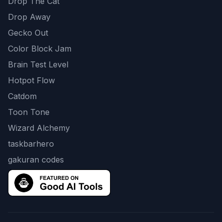
Drop The Cat
Drop Away
Gecko Out
Color Block Jam
Brain Test Level
Hotpot Flow
Catdom
Toon Tone
Wizard Alchemy
taskbarhero
gakuran codes