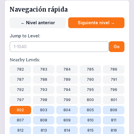
Navegación rápida
←
Nivel anterior
Siguiente nivel
→
Jump to Level:
Go
Nearby Levels:
782
783
784
785
786
787
788
789
790
791
792
793
794
795
796
797
798
799
800
801
802
803
804
805
806
807
808
809
810
811
812
813
814
815
816