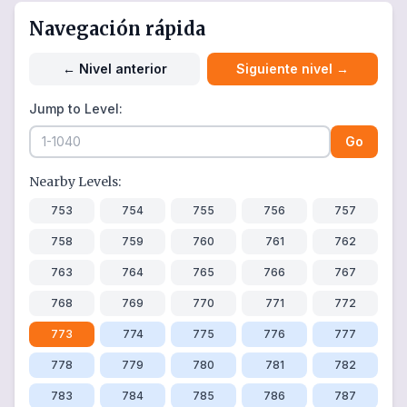
Navegación rápida
←
Nivel anterior
Siguiente nivel
→
Jump to Level:
Go
Nearby Levels:
753
754
755
756
757
758
759
760
761
762
763
764
765
766
767
768
769
770
771
772
773
774
775
776
777
778
779
780
781
782
783
784
785
786
787