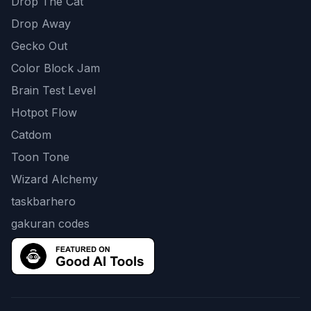
Drop The Cat
Drop Away
Gecko Out
Color Block Jam
Brain Test Level
Hotpot Flow
Catdom
Toon Tone
Wizard Alchemy
taskbarhero
gakuran codes