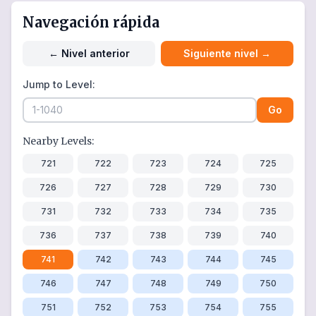
Navegación rápida
←
Nivel anterior
Siguiente nivel
→
Jump to Level:
Go
Nearby Levels:
721
722
723
724
725
726
727
728
729
730
731
732
733
734
735
736
737
738
739
740
741
742
743
744
745
746
747
748
749
750
751
752
753
754
755