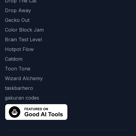
Drop The Cat
Drop Away
Gecko Out
Color Block Jam
Brain Test Level
Hotpot Flow
Catdom
Toon Tone
Wizard Alchemy
taskbarhero
gakuran codes