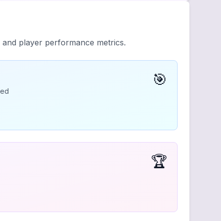
y and player performance metrics.
🎯
ded
🏆