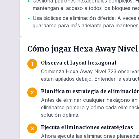
•
Gestiona patrones hexagonales complejos
:
H
mantengan el acceso a todos los bloques nec
•
Usa tácticas de eliminación diferida
:
A veces e
guardarse para más adelante para mantener 
Cómo jugar Hexa Away Nivel
Observa el layout hexagonal
1
Comienza Hexa Away Nivel 723 observando
están apilados debajo. Entender la estruct
Planifica tu estrategia de eliminació
2
Antes de eliminar cualquier hexágono en 
eliminarse primero y cómo cada eliminaci
solución óptima.
Ejecuta eliminaciones estratégicas
3
Ahora ejecuta las eliminaciones planeada