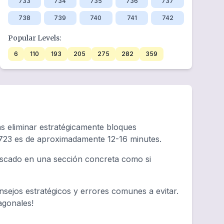
733
734
735
736
737
738
739
740
741
742
Popular Levels:
6
110
193
205
275
282
359
rás eliminar estratégicamente bloques
 723 es de aproximadamente 12-16 minutes.
tascado en una sección concreta como si
sejos estratégicos y errores comunes a evitar.
agonales!