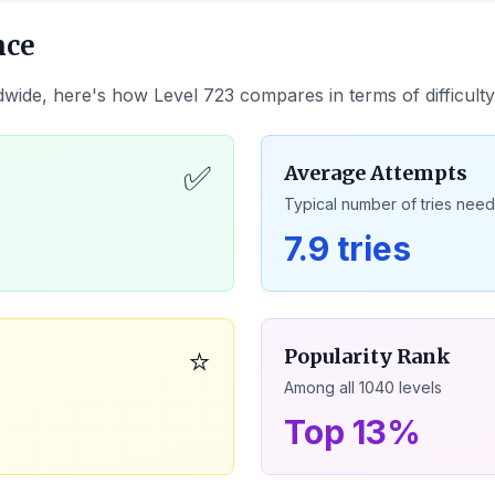
nce
dwide, here's how Level
723
compares in terms of difficult
✅
Average Attempts
Typical number of tries nee
7.9 tries
⭐
Popularity Rank
Among all
1040
levels
Top 13%