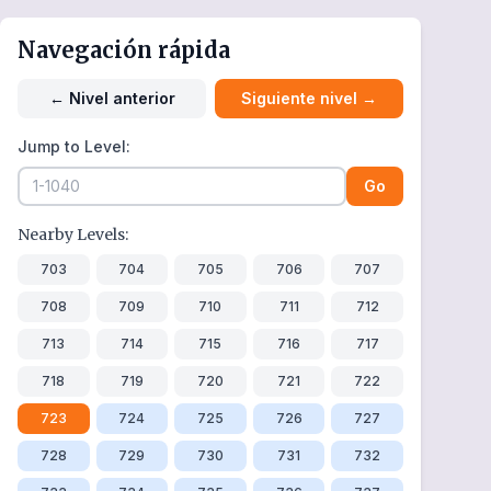
Navegación rápida
←
Nivel anterior
Siguiente nivel
→
Jump to Level:
Go
Nearby Levels:
703
704
705
706
707
708
709
710
711
712
713
714
715
716
717
718
719
720
721
722
723
724
725
726
727
728
729
730
731
732