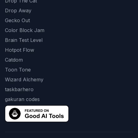
Drop The Cat
Drop Away
Gecko Out
Color Block Jam
Brain Test Level
Hotpot Flow
Catdom
Toon Tone
Wizard Alchemy
taskbarhero
gakuran codes