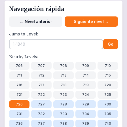
Navegación rápida
←
Nivel anterior
Siguiente nivel
→
Jump to Level:
Go
Nearby Levels:
706
707
708
709
710
711
712
713
714
715
716
717
718
719
720
721
722
723
724
725
726
727
728
729
730
731
732
733
734
735
736
737
738
739
740