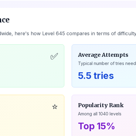
nce
dwide, here's how Level
645
compares in terms of difficult
✅
Average Attempts
Typical number of tries nee
5.5 tries
⭐
Popularity Rank
Among all
1040
levels
Top 15%