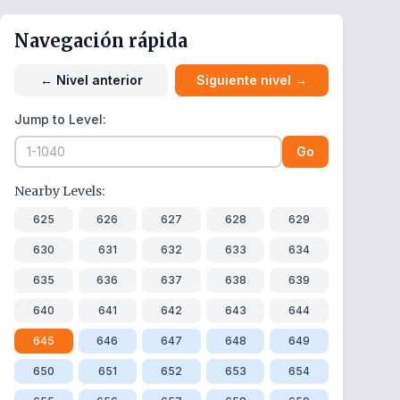
Navegación rápida
←
Nivel anterior
Siguiente nivel
→
Jump to Level:
Go
Nearby Levels:
625
626
627
628
629
630
631
632
633
634
635
636
637
638
639
640
641
642
643
644
645
646
647
648
649
650
651
652
653
654