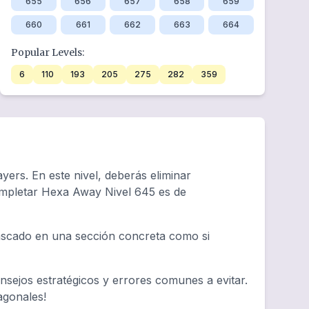
655
656
657
658
659
660
661
662
663
664
Popular Levels:
6
110
193
205
275
282
359
yers. En este nivel, deberás eliminar
completar Hexa Away Nivel 645 es de
tascado en una sección concreta como si
sejos estratégicos y errores comunes a evitar.
agonales!