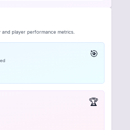
y and player performance metrics.
🎯
ded
🏆