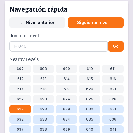
Navegación rápida
←
Nivel anterior
Siguiente nivel
→
Jump to Level:
Go
Nearby Levels:
607
608
609
610
611
612
613
614
615
616
617
618
619
620
621
622
623
624
625
626
627
628
629
630
631
632
633
634
635
636
637
638
639
640
641