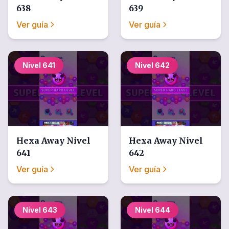
638
639
Ver guía
Ver guía
Nivel
641
Nivel
642
Hexa Away
Nivel
Hexa Away
Nivel
641
642
Ver guía
Ver guía
Nivel
643
Nivel
644