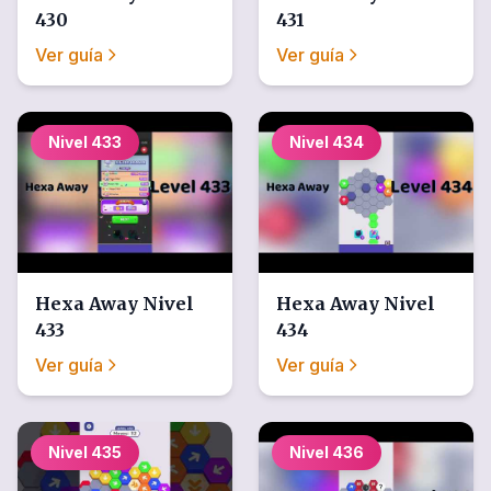
430
431
Ver guía
Ver guía
Nivel
433
Nivel
434
Hexa Away
Nivel
Hexa Away
Nivel
433
434
Ver guía
Ver guía
Nivel
435
Nivel
436