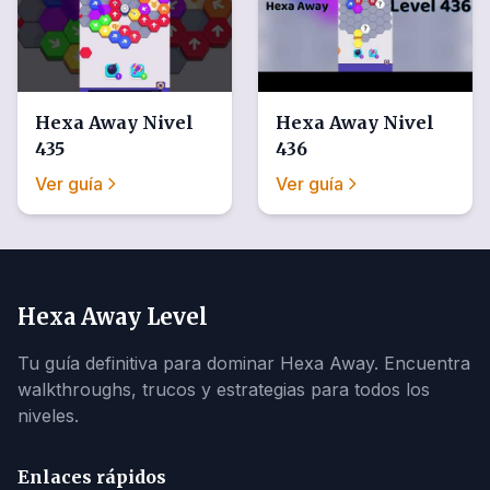
Hexa Away
Nivel
Hexa Away
Nivel
435
436
Ver guía
Ver guía
Hexa Away Level
Tu guía definitiva para dominar Hexa Away. Encuentra
walkthroughs, trucos y estrategias para todos los
niveles.
Enlaces rápidos