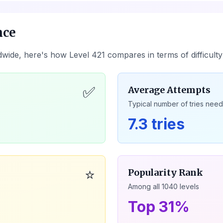
nce
dwide, here's how Level
421
compares in terms of difficult
✅
Average Attempts
Typical number of tries nee
7.3 tries
⭐
Popularity Rank
Among all
1040
levels
Top 31%