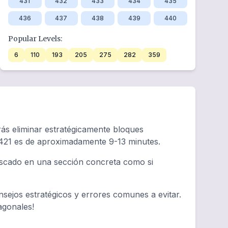
431
432
433
434
435
436
437
438
439
440
Popular Levels:
6
110
193
205
275
282
359
rás eliminar estratégicamente bloques
 421 es de aproximadamente 9-13 minutes.
tascado en una sección concreta como si
sejos estratégicos y errores comunes a evitar.
agonales!