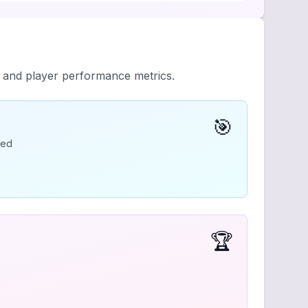
y and player performance metrics.
🎯
ded
🏆