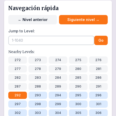
Navegación rápida
←
Nivel anterior
Siguiente nivel
→
Jump to Level:
Go
Nearby Levels:
272
273
274
275
276
277
278
279
280
281
282
283
284
285
286
287
288
289
290
291
292
293
294
295
296
297
298
299
300
301
302
303
304
305
306