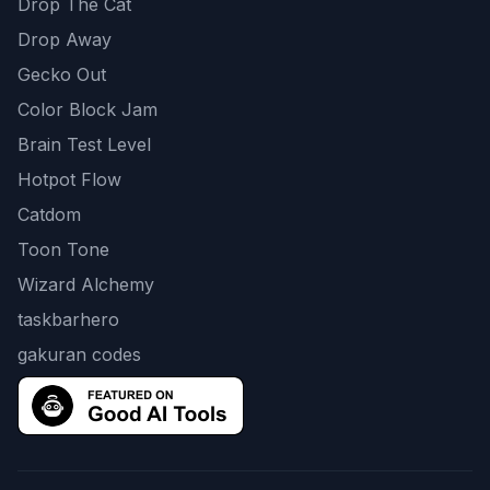
Drop The Cat
Drop Away
Gecko Out
Color Block Jam
Brain Test Level
Hotpot Flow
Catdom
Toon Tone
Wizard Alchemy
taskbarhero
gakuran codes