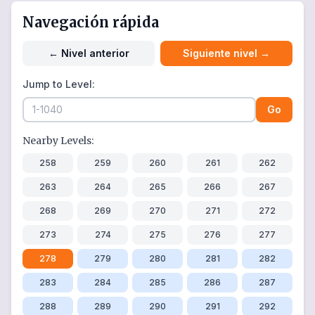
Navegación rápida
←
Nivel anterior
Siguiente nivel
→
Jump to Level:
Go
Nearby Levels:
258
259
260
261
262
263
264
265
266
267
268
269
270
271
272
273
274
275
276
277
278
279
280
281
282
283
284
285
286
287
288
289
290
291
292