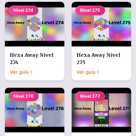
Nivel
274
Nivel
275
Hexa Away
Nivel
Hexa Away
Nivel
274
275
Ver guía
Ver guía
Nivel
276
Nivel
277