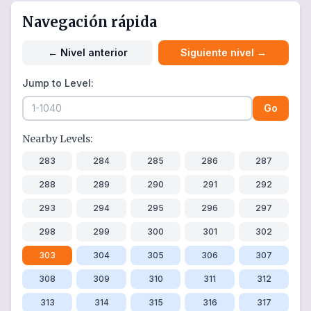
Navegación rápida
←
Nivel anterior
Siguiente nivel
→
Jump to Level:
Go
Nearby Levels:
283
284
285
286
287
288
289
290
291
292
293
294
295
296
297
298
299
300
301
302
303
304
305
306
307
308
309
310
311
312
313
314
315
316
317