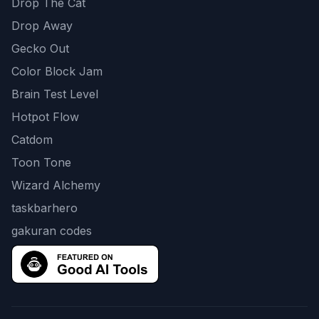
Drop The Cat
Drop Away
Gecko Out
Color Block Jam
Brain Test Level
Hotpot Flow
Catdom
Toon Tone
Wizard Alchemy
taskbarhero
gakuran codes