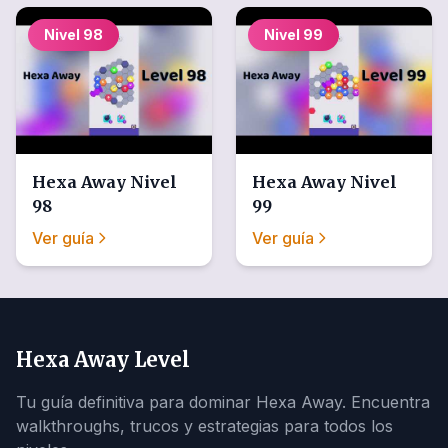
Nivel
98
Nivel
99
Hexa Away
Nivel
Hexa Away
Nivel
98
99
Ver guía
Ver guía
Hexa Away Level
Tu guía definitiva para dominar Hexa Away. Encuentra
walkthroughs, trucos y estrategias para todos los