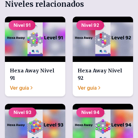
Niveles relacionados
Nivel
91
Nivel
92
Hexa Away
Nivel
Hexa Away
Nivel
91
92
Ver guía
Ver guía
Nivel
93
Nivel
94