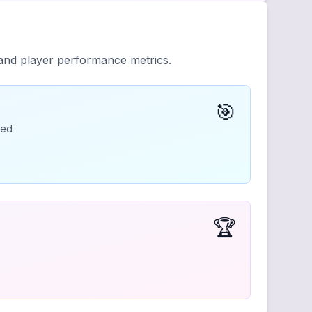
 and player performance metrics.
🎯
ded
🏆