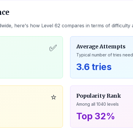
nce
dwide, here's how Level
62
compares in terms of difficulty
✅
Average Attempts
Typical number of tries nee
3.6 tries
⭐
Popularity Rank
Among all
1040
levels
Top 32%