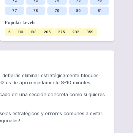
72
73
74
75
76
77
78
79
80
81
Popular Levels:
6
110
193
205
275
282
359
, deberás eliminar estratégicamente bloques
 62 es de aproximadamente 8-10 minutes.
ascado en una sección concreta como si quieres
ejos estratégicos y errores comunes a evitar.
agonales!