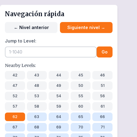
Navegación rápida
←
Nivel anterior
Siguiente nivel
→
Jump to Level:
Go
Nearby Levels:
42
43
44
45
46
47
48
49
50
51
52
53
54
55
56
57
58
59
60
61
62
63
64
65
66
67
68
69
70
71