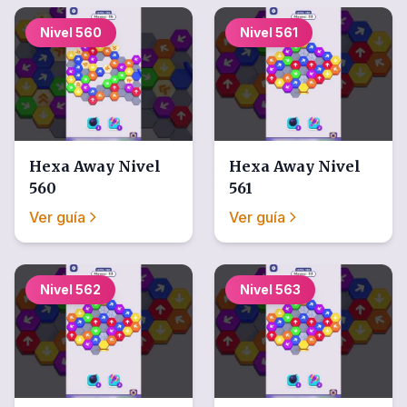
Nivel
560
Nivel
561
Hexa Away
Nivel
Hexa Away
Nivel
560
561
Ver guía
Ver guía
Nivel
562
Nivel
563