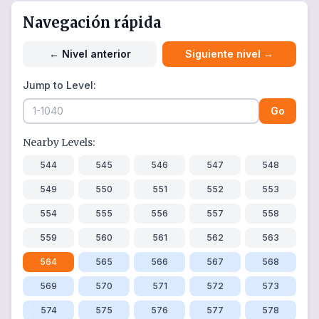
Navegación rápida
←
Nivel anterior
Siguiente nivel
→
Jump to Level:
Go
Nearby Levels:
544
545
546
547
548
549
550
551
552
553
554
555
556
557
558
559
560
561
562
563
564
565
566
567
568
569
570
571
572
573
574
575
576
577
578