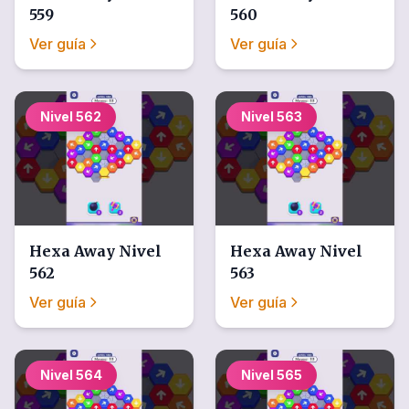
559
560
Ver guía
Ver guía
Nivel
562
Nivel
563
Hexa Away
Nivel
Hexa Away
Nivel
562
563
Ver guía
Ver guía
Nivel
564
Nivel
565