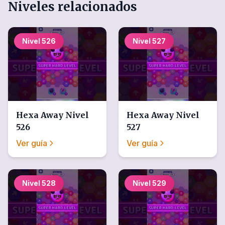
Niveles relacionados
Nivel
526
Nivel
527
Hexa Away
Nivel
Hexa Away
Nivel
526
527
Ver guía
Ver guía
Nivel
528
Nivel
529