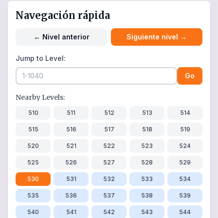
Navegación rápida
←
Nivel anterior
Siguiente nivel
→
Jump to Level:
Go
Nearby Levels:
510
511
512
513
514
515
516
517
518
519
520
521
522
523
524
525
526
527
528
529
530
531
532
533
534
535
536
537
538
539
540
541
542
543
544