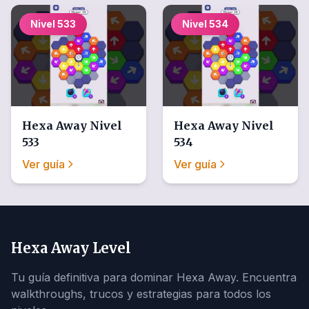
Nivel
533
Nivel
534
Hexa Away
Nivel
Hexa Away
Nivel
533
534
Ver guía
Ver guía
Hexa Away Level
Tu guía definitiva para dominar Hexa Away. Encuentra
walkthroughs, trucos y estrategias para todos los