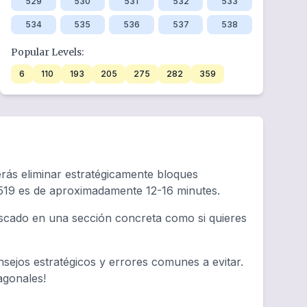
529
530
531
532
533
534
535
536
537
538
Popular Levels:
6
110
193
205
275
282
359
erás eliminar estratégicamente bloques
 519 es de aproximadamente 12-16 minutes.
tascado en una sección concreta como si quieres
sejos estratégicos y errores comunes a evitar.
agonales!