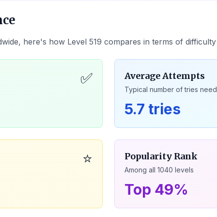
nce
dwide, here's how Level
519
compares in terms of difficult
✅
Average Attempts
Typical number of tries nee
5.7 tries
⭐
Popularity Rank
Among all
1040
levels
Top 49%