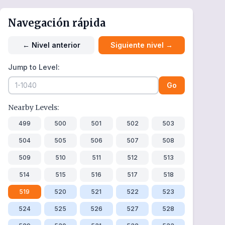
Navegación rápida
←
Nivel anterior
Siguiente nivel
→
Jump to Level:
Go
Nearby Levels:
499
500
501
502
503
504
505
506
507
508
509
510
511
512
513
514
515
516
517
518
519
520
521
522
523
524
525
526
527
528