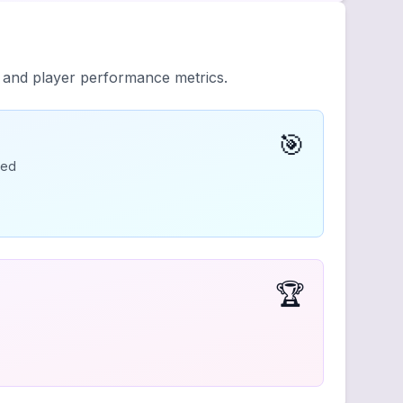
y and player performance metrics.
🎯
ded
🏆