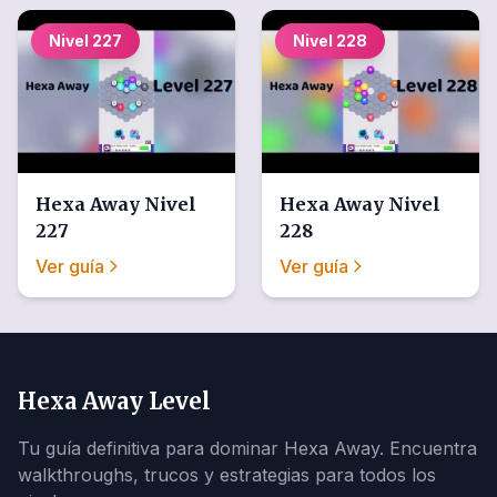
Nivel
227
Nivel
228
Hexa Away
Nivel
Hexa Away
Nivel
227
228
Ver guía
Ver guía
Hexa Away Level
Tu guía definitiva para dominar Hexa Away. Encuentra
walkthroughs, trucos y estrategias para todos los