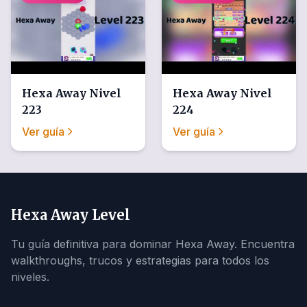
Hexa Away
Nivel
Hexa Away
Nivel
223
224
Ver guía
Ver guía
Hexa Away Level
Tu guía definitiva para dominar Hexa Away. Encuentra
walkthroughs, trucos y estrategias para todos los
niveles.