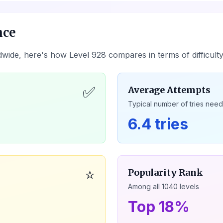
nce
dwide, here's how Level
928
compares in terms of difficult
✅
Average Attempts
Typical number of tries nee
6.4 tries
⭐
Popularity Rank
Among all
1040
levels
Top 18%