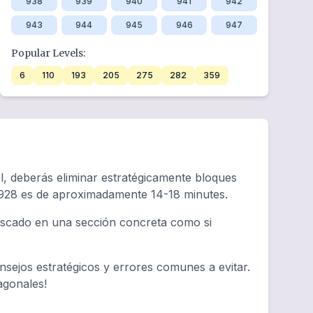
938
939
940
941
942
943
944
945
946
947
Popular Levels:
6
110
193
205
275
282
359
l, deberás eliminar estratégicamente bloques
 928 es de aproximadamente 14-18 minutes.
tascado en una sección concreta como si
sejos estratégicos y errores comunes a evitar.
agonales!