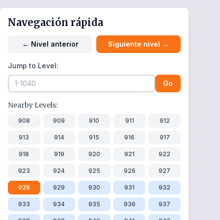
Navegación rápida
←
Nivel anterior
Siguiente nivel
→
Jump to Level:
Go
Nearby Levels:
908
909
910
911
912
913
914
915
916
917
918
919
920
921
922
923
924
925
926
927
928
929
930
931
932
933
934
935
936
937