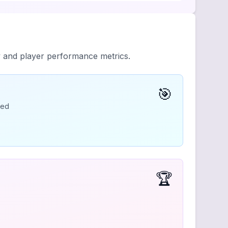
y and player performance metrics.
🎯
ded
🏆