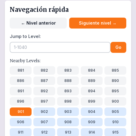
Navegación rápida
←
Nivel anterior
Siguiente nivel
→
Jump to Level:
Go
Nearby Levels:
881
882
883
884
885
886
887
888
889
890
891
892
893
894
895
896
897
898
899
900
901
902
903
904
905
906
907
908
909
910
911
912
913
914
915