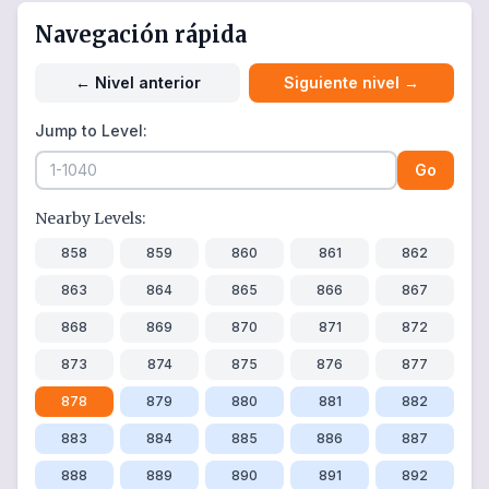
Navegación rápida
←
Nivel anterior
Siguiente nivel
→
Jump to Level:
Go
Nearby Levels:
858
859
860
861
862
863
864
865
866
867
868
869
870
871
872
873
874
875
876
877
878
879
880
881
882
883
884
885
886
887
888
889
890
891
892