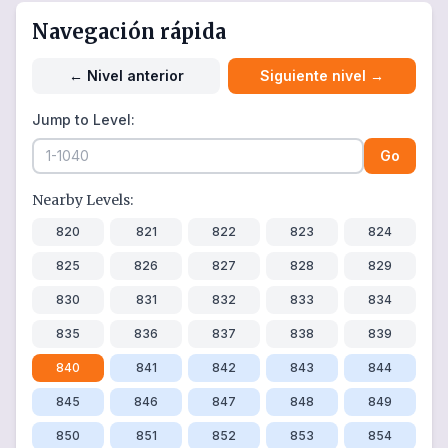
Navegación rápida
←
Nivel anterior
Siguiente nivel
→
Jump to Level:
Go
Nearby Levels:
820
821
822
823
824
825
826
827
828
829
830
831
832
833
834
835
836
837
838
839
840
841
842
843
844
845
846
847
848
849
850
851
852
853
854