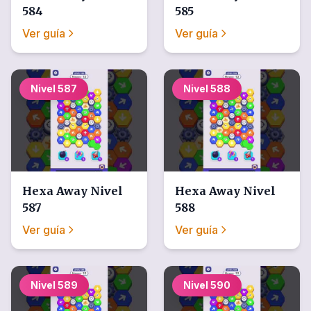
584
585
Ver guía
Ver guía
Nivel
587
Nivel
588
Hexa Away
Nivel
Hexa Away
Nivel
587
588
Ver guía
Ver guía
Nivel
589
Nivel
590