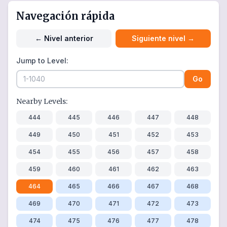
Navegación rápida
←
Nivel anterior
Siguiente nivel
→
Jump to Level:
Go
Nearby Levels:
444
445
446
447
448
449
450
451
452
453
454
455
456
457
458
459
460
461
462
463
464
465
466
467
468
469
470
471
472
473
474
475
476
477
478