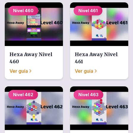
Nivel
460
Nivel
461
Hexa Away
Nivel
Hexa Away
Nivel
460
461
Ver guía
Ver guía
Nivel
462
Nivel
463