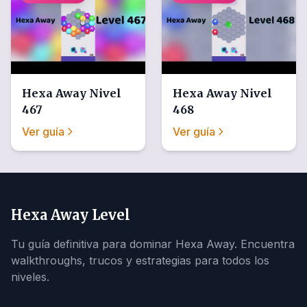
Hexa Away
Nivel
Hexa Away
Nivel
467
468
Ver guía
Ver guía
Hexa Away Level
Tu guía definitiva para dominar Hexa Away. Encuentra
walkthroughs, trucos y estrategias para todos los
niveles.