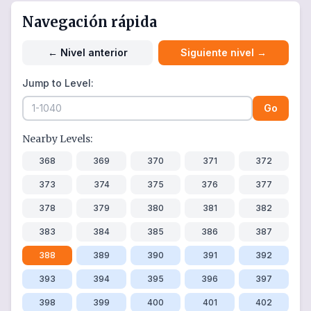
Navegación rápida
←
Nivel anterior
Siguiente nivel
→
Jump to Level:
Go
Nearby Levels:
368
369
370
371
372
373
374
375
376
377
378
379
380
381
382
383
384
385
386
387
388
389
390
391
392
393
394
395
396
397
398
399
400
401
402