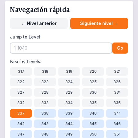
Navegación rápida
←
Nivel anterior
Siguiente nivel
→
Jump to Level:
Go
Nearby Levels:
317
318
319
320
321
322
323
324
325
326
327
328
329
330
331
332
333
334
335
336
337
338
339
340
341
342
343
344
345
346
347
348
349
350
351