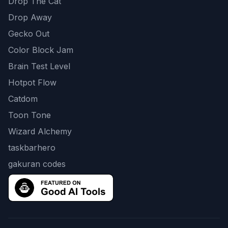
Drop The Cat
Drop Away
Gecko Out
Color Block Jam
Brain Test Level
Hotpot Flow
Catdom
Toon Tone
Wizard Alchemy
taskbarhero
gakuran codes