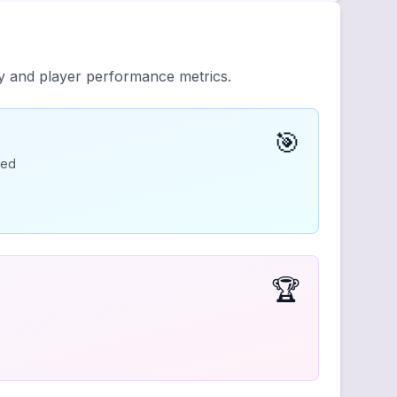
ty and player performance metrics.
🎯
ded
🏆