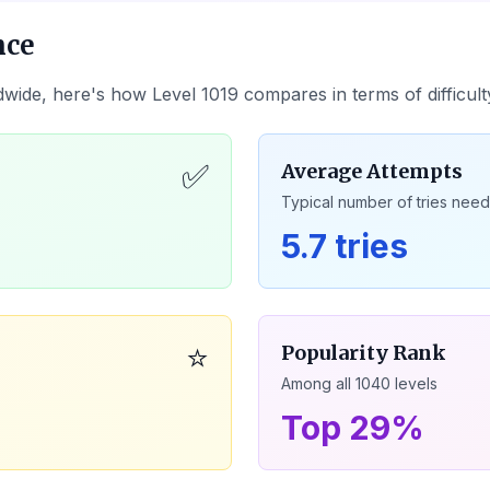
nce
dwide, here's how Level
1019
compares in terms of difficul
✅
Average Attempts
Typical number of tries nee
5.7 tries
⭐
Popularity Rank
Among all
1040
levels
Top 29%