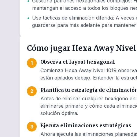
•
Gestiona patrones hexagonales complejos
:
H
mantengan el acceso a todos los bloques nec
•
Usa tácticas de eliminación diferida
:
A veces e
guardarse para más adelante para mantener 
Cómo jugar Hexa Away Nivel 
Observa el layout hexagonal
1
Comienza Hexa Away Nivel 1019 observand
están apilados debajo. Entender la estruct
Planifica tu estrategia de eliminació
2
Antes de eliminar cualquier hexágono en 
eliminarse primero y cómo cada eliminaci
solución óptima.
Ejecuta eliminaciones estratégicas
3
Ahora ejecuta las eliminaciones planeada