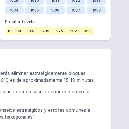
1029
1030
1031
1032
1033
1034
1035
1036
1037
1038
Popular Levels:
6
110
193
205
275
282
359
berás eliminar estratégicamente bloques
 1019 es de aproximadamente 15-19 minutes.
atascado en una sección concreta como si
onsejos estratégicos y errores comunes a
tos hexagonales!